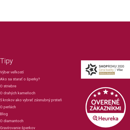
Tipy
Výber veľkostí
Ako sa starať o šperky?
O striebre
O drahých kameňoch
5 krokov ako vybrať zásnubný prsteň
O perlách
Blog
O diamantoch
Gravírovanie šperkov