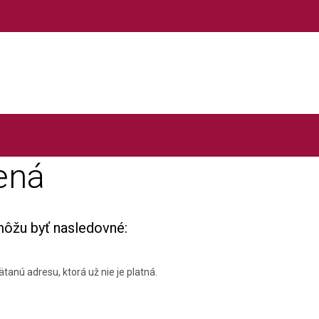
ená
môžu byť nasledovné:
tanú adresu, ktorá už nie je platná.