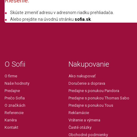
Riešenie:
Skúste zmeniť adresu v adresnom riadku prehliadača.
Alebo prejdite na úvodnú stránku
sofia.sk
.
O Sofii
Nakupovanie
O firme
Ako nakupovať
Naše hodnoty
Doručenie a doprava
Predajne
Predajne s ponukou Pandora
Prečo Sofia
Predajne s ponukou Thomas Sabo
O značkách
Predajne s ponukou Tous
Referencie
Reklamácie
Kariéra
Vrátenie a výmena
Kontakt
Časté otázky
Obchodné podmienky